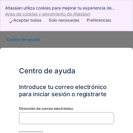
Atlassian utiliza cookies para mejorar tu experiencia de
navegación, realizar análisis e investigaciones y gestionar la
Aviso de cookies y seguimiento de Atlassian
, (opens new window)
publicidad. Acepta todas las cookies para indicar que aceptas
Aceptar todas
Solo necesarias
Preferencias
su uso en tu dispositivo.
Centro de ayuda
Centro de ayuda
Introduce tu correo electrónico
para iniciar sesión o registrarte
Dirección de correo electrónico